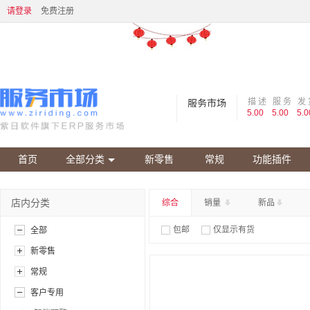
请登录
免费注册
描 述
服 务
发 
服务市场
5.00
5.00
5.0
首页
全部分类
新零售
常规
功能插件
店内分类
综合
销量
新品
包邮
仅显示有货
全部
新零售
常规
客户专用