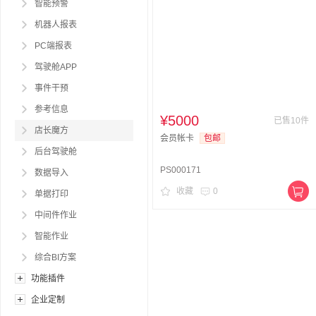
智能预警
机器人报表
PC端报表
驾驶舱APP
事件干预
参考信息
¥5000
已售10件
店长魔方
会员帐卡
包邮
后台驾驶舱
PS000171
数据导入
收藏
0
单据打印
中间件作业
智能作业
综合BI方案
功能插件
企业定制