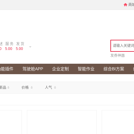
商
述
服 务
发 货
0
5.00
5.00
发券神器
功能插件
驾驶舱APP
企业定制
智能作业
综合BI方案
新品
价格
人气