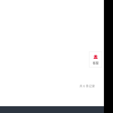
客服
共 6 条记录