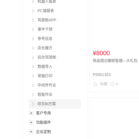
机器人报表
PC端报表
驾驶舱APP
事件干预
参考信息
店长魔方
¥8000
后台驾驶舱
商品借记跟踪管理—大礼包
数据导入
PS001353
单据打印
收藏
0
中间件作业
智能作业
综合BI方案
客户专用
功能插件
企业定制