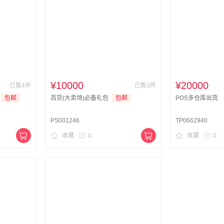
¥10000
¥20000
已售4件
已售3件
包邮
百货(大卖场)必备礼包
包邮
POS多仓库出货
PS001246
TP0662940
收藏
0
收藏
0