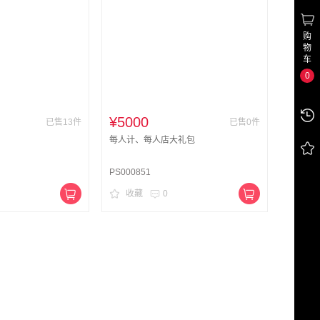
购
物
车
0
¥5000
已售13件
已售0件
每人计、每人店大礼包
PS000851
收藏
0