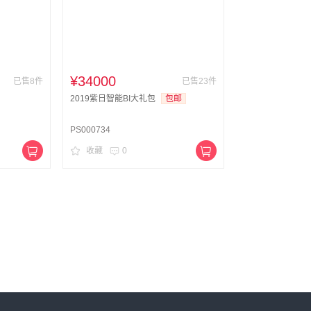
¥34000
已售8件
已售23件
2019紫日智能BI大礼包
包邮
PS000734
收藏
0