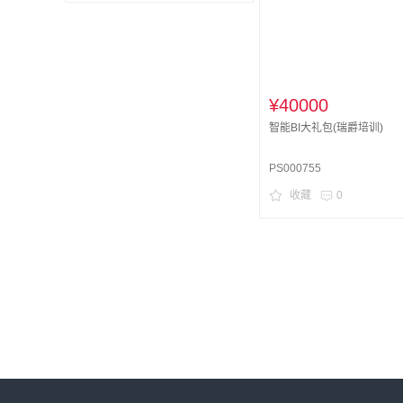
¥40000
智能BI大礼包(瑞爵培训)
PS000755
收藏
0