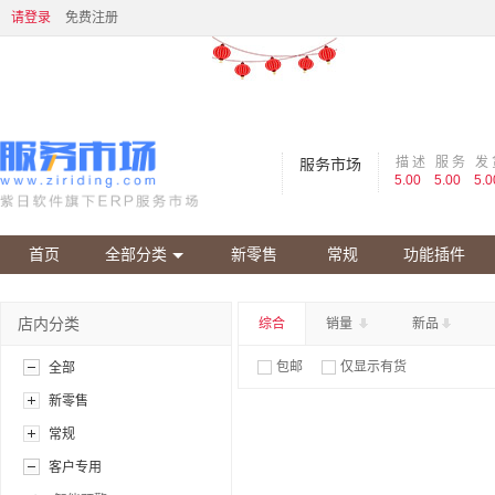
请登录
免费注册
描 述
服 务
发 
服务市场
5.00
5.00
5.0
首页
全部分类
新零售
常规
功能插件
店内分类
综合
销量
新品
包邮
仅显示有货
全部
新零售
常规
客户专用