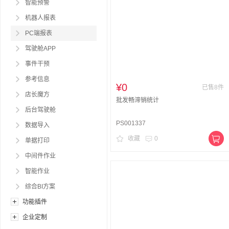
智能预警
机器人报表
PC端报表
驾驶舱APP
事件干预
参考信息
¥0
已售8件
店长魔方
批发畅滞销统计
后台驾驶舱
PS001337
数据导入
收藏
0
单据打印
中间件作业
智能作业
综合BI方案
功能插件
企业定制