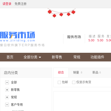
请登录
免费注册
描 述
服 务
发 
服务市场
5.00
5.00
5.0
首页
全部分类
新零售
常规
功能插件
店内分类
综合
销量
新品
包邮
仅显示有货
全部
新零售
常规
客户专用