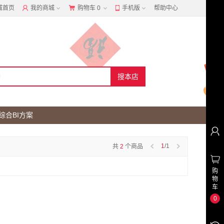
城首页
我的商城
购物车
0
手机版
帮助中心
综合BI方案
1
/1
共
2
个商品
购
物
车
0