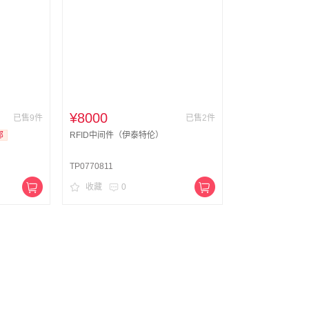
¥8000
已售9件
已售2件
邮
RFID中间件（伊泰特伦）
TP0770811
收藏
0