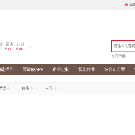
商
述
服 务
发 货
0
5.00
5.00
发券神器
功能插件
驾驶舱APP
企业定制
智能作业
综合BI方案
新品
价格
人气