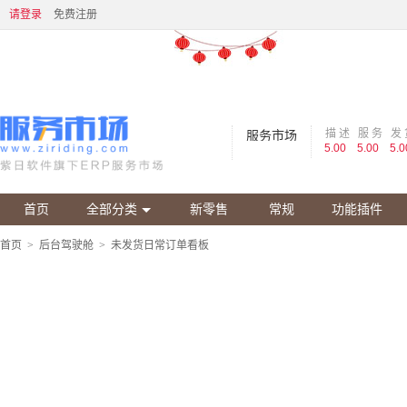
请登录
免费注册
描 述
服 务
发 
服务市场
5.00
5.00
5.0
首页
全部分类
新零售
常规
功能插件
首页
>
后台驾驶舱
>
未发货日常订单看板