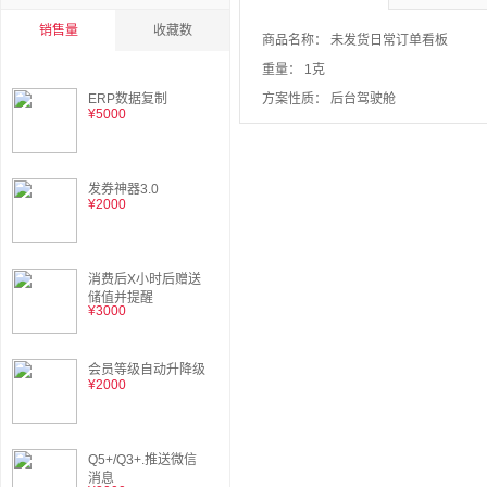
销售量
收藏数
商品名称：
未发货日常订单看板
重量：
1克
ERP数据复制
方案性质：
后台驾驶舱
¥5000
发券神器3.0
¥2000
消费后X小时后赠送
储值并提醒
¥3000
会员等级自动升降级
¥2000
Q5+/Q3+.推送微信
消息